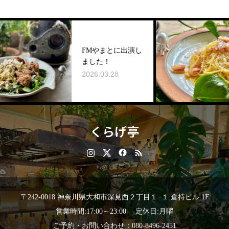
【燻
FMやまとに出演し
の燻
ました！
ラ】
2026.03.28
2024.
くらげ亭
〒242-0018 神奈川県大和市深見西２丁目１−１ 倉持ビル 1F
営業時間:17:00～23:00 定休日:月曜
ご予約・お問い合わせ：080-8496-2451