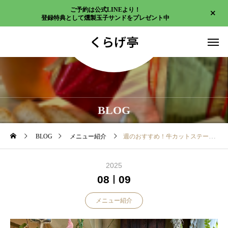
ご予約は公式LINEより！
登録特典として燻製玉子サンドをプレゼント中
くらげ亭
BLOG
BLOG
メニュー紹介
週のおすすめ！牛カットステーキ
2025
08
09
メニュー紹介