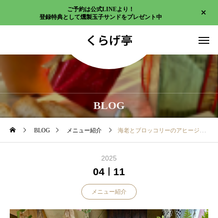
ご予約は公式LINEより！
登録特典として燻製玉子サンドをプレゼント中
くらげ亭
BLOG
BLOG
メニュー紹介
海老とブロッコリーのアヒージョ
2025
04
11
メニュー紹介