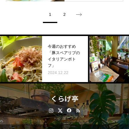
1
2
今週のおすすめ
【
「豚スペアリブの
パス
イタリアンポト
高
フ」
202
2024.12.22
くらげ亭