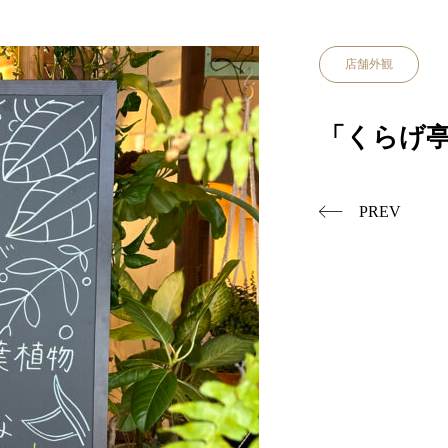
店舗外観
「くらげ
PREV