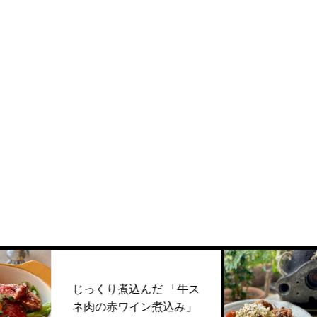
じっくり煮込んだ 「牛ス
【In
ネ肉の赤ワイン煮込み」
GW